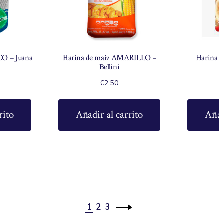
CO – Juana
Harina de maíz AMARILLO –
Harina
Bellini
€
2.50
rito
Añadir al carrito
Aña
1
2
3