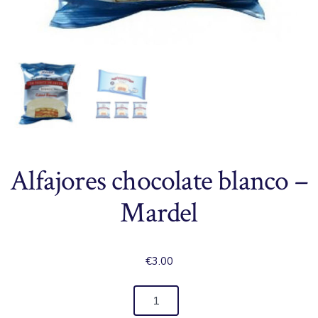
Alfajores chocolate blanco –
Mardel
€
3.00
Alfajores
chocolate