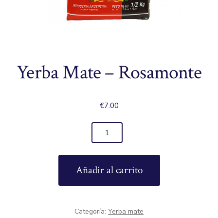
Yerba Mate – Rosamonte
€
7.00
Yerba
Mate
-
Añadir al carrito
Rosamonte
cantidad
Categoría:
Yerba mate