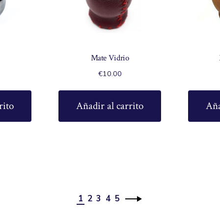
Mate Vidrio
€
10.00
rito
Añadir al carrito
Aña
1
2
3
4
5