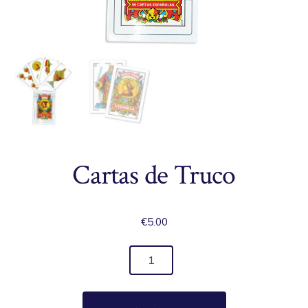
Cartas de Truco
€
5.00
Cartas
de
Truco