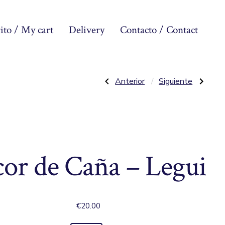
ito / My cart
Delivery
Contacto / Contact
Navegació
Entrada
Siguiente
Anterior
Siguiente
anterior:
entrada:
Pisco
Yerba
Peruano
Mate
de
–
–
Demonio
Canarias
Andes
de
entradas
Quebranta
cor de Caña – Legui
€
20.00