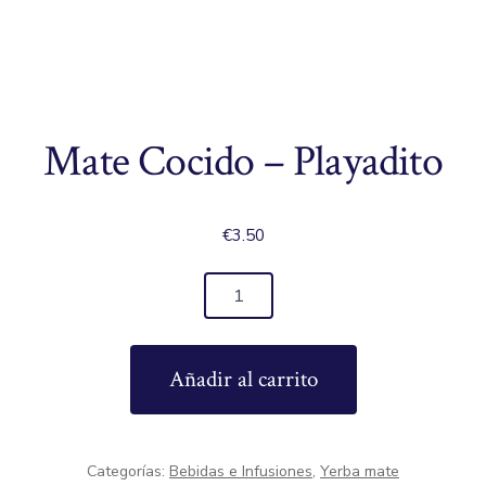
Mate Cocido – Playadito
€
3.50
Mate
Cocido
-
Añadir al carrito
Playadito
cantidad
Categorías:
Bebidas e Infusiones
,
Yerba mate