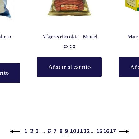
blanco –
Alfajores chocolate – Mardel
Mate 
€
3.00
Añadir al carrito
Aña
rito
1
2
3
…
6
7
8
9
10
11
12
…
15
16
17